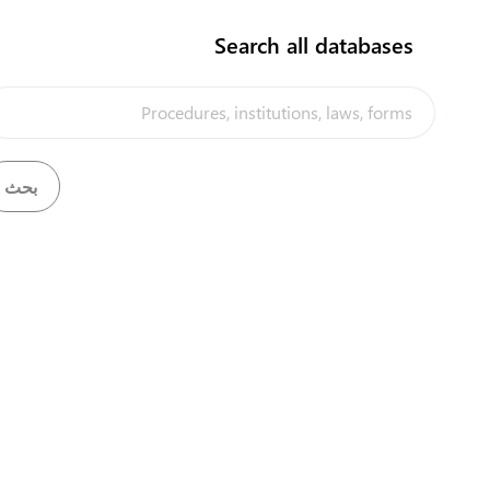
الإجراء الكامل
Search all databases
تم تنفيذ هذه البوابة
ضمن إطار
مشروع "تحسين