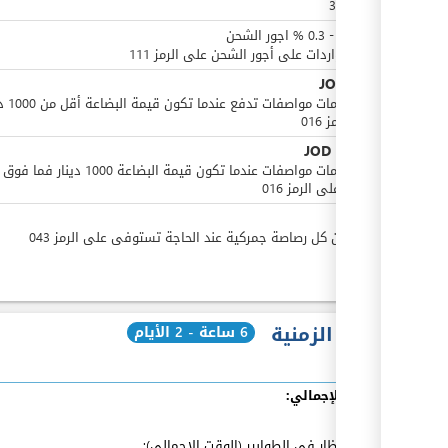
الرمز 301
JOD
0
-
0.3
%
اجور الشحن
طوابع واردات على أجور الشحن على الرمز 111
JOD
11.6
أجور خدمات مواصفات 
على الرمز 016
JOD
23.2
أو
أجور خدمات مواصفات عندما تكون قيمة البضاعة 1000 دينار فما فوق
وتدفع على الرمز 016
JOD
4
تدفع عن كل رصاصة جمركية عند الحاجة تستوفى على الرمز 043
المدة الزمنية
6 ساعة - 2 الأيام
الوقت الإجمالي:
بما فيه
:
مدة الإنتظار في الطوابير (الوقت الإجمالي):