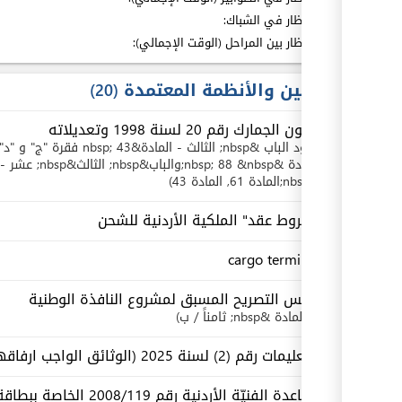
مدة الإنتظار في الشباك:
مدة الإنتظار بين المراحل (الوقت الإجمالي):
القوانين والأنظمة المعتمدة
20
قانون الجمارك رقم 20 لسنة 1998 وتعديلاته
بنود
الباب &nbsp; الثالث - المادة&nbsp; 43 فقرة "ج" و "د"
المادة &nbsp; 88 &nbsp;والباب&nbsp; الثالث&nbsp; عشر - المادة 199/ج
&nbsp;المادة 61
, المادة 43
"شروط عقد" الملكية الأردنية للشحن
cargo terminal
أسس التصريح المسبق لمشروع النافذة الوطنية
المادة &nbsp; ثامناً / ب
التعليمات رقم (2) لسنة 2025 (الوثائق الواجب ارفاقها بالبيانات الجمركية)
القاعدة الفنيّة الأردنية رق