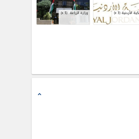
كية الأردنية
(x 3)
وزارة الزراعة
(x 5)
expand_less