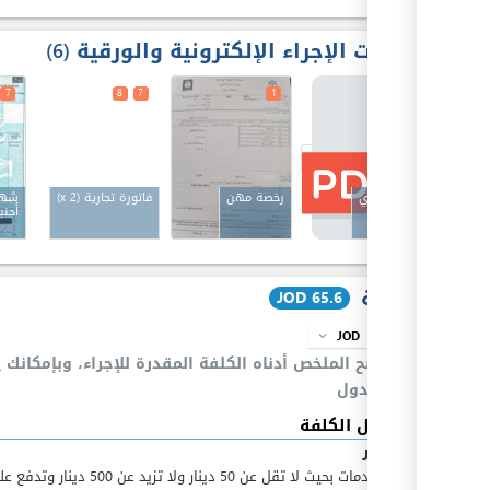
مدخلات الإجراء الإلكترونية والورقية
6
7
8
7
1
1
سجل تجاري
رخصة مهن
فاتورة تجارية
(x 2)
شها
أجنب
الكلفة
JOD 65.6
JOD
info
expand_more
يوضح الملخص أدناه الكلفة المقدرة للإجراء، وبإمكانك
ا
بالجدول
تفاصيل الكلفة
JOD
50
بدلات خدمات بحيث لا تقل عن 50 دينار ولا تزيد عن 500 دينار 