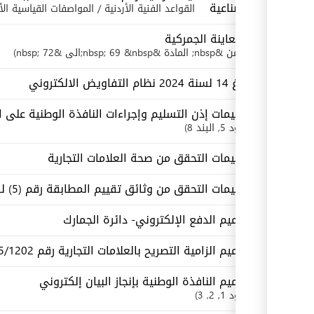
الصناعية
القواعد الفنية الأردنية / المواصفات القياسية الأ
المعاينة الجمركية
من &nbsp; المادة &nbsp; 69 &nbsp;الى &nbsp; 72
بلاغ 14 لسنة 2024 نظام التفاويض الالكتروني
تعليمات إذن التسليم وإجراءات النافذة الوطنية على ا
بنود
5
, البند 8
تعليمات التحقق من صحة العلامات التجارية
تعليمات التحقق من وثائق تقييم المطابقة رقم (5) لسنة 2015
تعميم الدفع الإلكتروني- دائرة الجمارك
تعميم الزامية التصريح بالعلامات التجارية رقم 2025/1202
تعميم النافذة الوطنية بإنجاز البيان إلكتروني
بنود
1
, 2
, 3