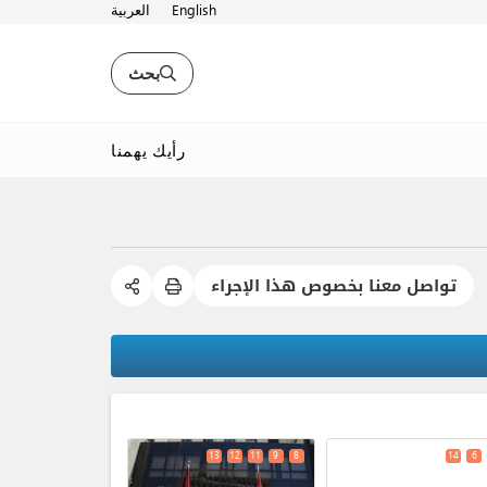
English
العربية
بحث
رأيك يهمنا
تواصل معنا بخصوص هذا الإجراء
expand_less
13
12
11
9
8
14
6