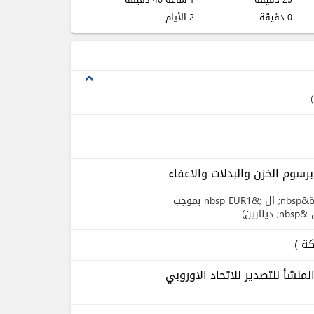
0 دقيقة
2 الأيام
expand_less
الخاصة برسوم الخزن والبدلات والاعفاء
تم &nbsp;تعديل &nbsp;رسم &nbsp;اصدار&nbsp; شهادة&nbsp; ال ;&nbsp EUR1 بموجب
منشأ للتصدير للاتحاد الاوروبي