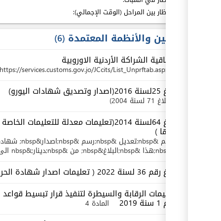
مدة الإنتظار بين المراحل (الوقت الإجمالي):
القوانين والأنظمة المعتمدة
6
اتفاقية الشراكة الأردنية الاوروبية
https://services.customs.gov.jo/JCcits/List_Unprftab.aspx
بلاغ 25لسنة 2016(اصدار وتصديق شهادات اليورو)
بلاغ 71 لسنة 2004
بلاغ 64لسنة 2014(تعليمات معدلة للتعليمات 
منها )
&nbsp;هذا &nbsp;البلاغ&nbsp; من &nbsp;دينار;&nbsp الى &nbsp; دينارين
بلاغ رقم 36 لسنة 2022 ( تعليمات اصدار شهادة الحركة )
تعليمات الرقابة والسيطرة لتنفيذ قرار تبسيط قواعد ال
رقم 1 سنة 2019
المادة 4