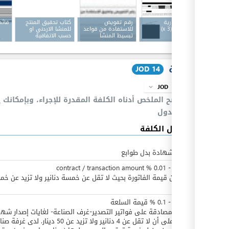
فاتورة تجارية
رقم تفويض
كتاب تحقيق المنتج
قائم
تصديرية
(x 3)
للاستفادة من قواعد
للمنشا الاردني او
تبسيط المنشا
حسب الاتفاقية
الكلفة
JOD 14
JOD
info
expand_more
يوضح الملخص أدناه الكلفة المقدرة للإجراء، وبإمكانك
ا
بالجدول
تفاصيل الكلفة
JOD
5
عن كل شهادة بدل طوابع
JOD
0
contract / transaction amount
%
0.01
-
نسبة من قيمة الفاتورة بحيث لا تقل عن خمسة دنانير ولا تزيد عن خ
دينار
JOD
0
-
0.1
%
قيمة السلعة
رسوم المصادقة على فواتير التصدير-غرف الصناعة- لغايات إصدار شها
المنشأ على أن لا تقل عن 4 دنانير ولا تزيد عن 50 دينار. لدى غر