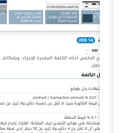
فاتورة تجارية
رقم تفويض
كتاب تحقيق المنتج
قائم
تصديرية
(x 3)
للاستفادة من قواعد
للمنشا الاردني او
تبسيط المنشا
حسب الاتفاقية
الكلفة
JOD 14
JOD
info
expand_more
يوضح الملخص أدناه الكلفة المقدرة للإجراء، وبإمكانك
ا
بالجدول
تفاصيل الكلفة
JOD
5
عن كل شهادة بدل طوابع
JOD
0
contract / transaction amount
%
0.01
-
نسبة من قيمة الفاتورة بحيث لا تقل عن خمسة دنانير ولا تزيد عن خ
دينار
JOD
0
-
0.1
%
قيمة السلعة
رسوم المصادقة على فواتير التصدير-غرف الصناعة- لغايات إصدار شها
المنشأ على أن لا تقل عن 4 دنانير ولا تزيد عن 50 دينار. لدى غر