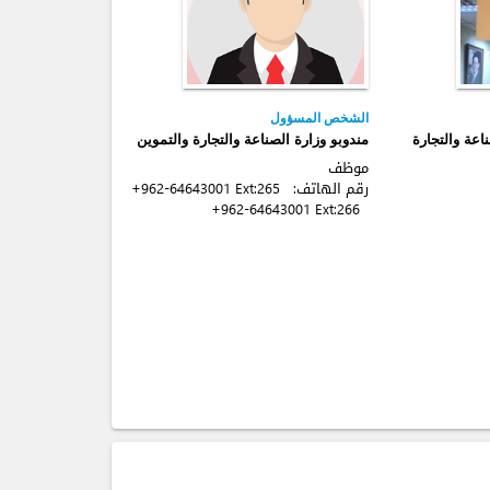
الشخص المسؤول
عة والتجارة
مندوبو وزارة الصناعة والتجارة والتموين
موظف
رقم الهاتف:
+962-64643001 Ext:265
+962-64643001 Ext:266