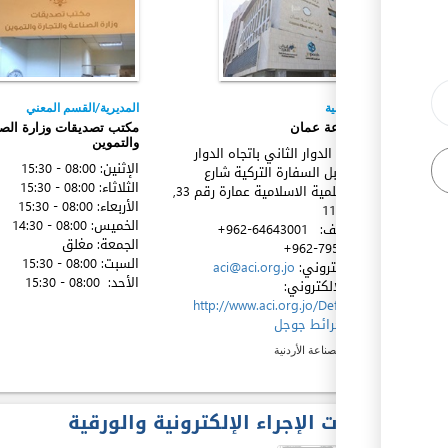
l
الجهة المعنية
المديرية/القسم المعني
غرفة صناعة عمان
مكتب تصديقات وزارة الصنا
والتموين
جبل عمان الدوار الثاني باتجاه الدوار
الإثنين:
08:00 - 15:30
الأول مقابل السفارة التركية شارع
ex
الثلاثاء:
08:00 - 15:30
الكلية العلمية الاسلامية عمارة رقم 33,
الأربعاء:
08:00 - 15:30
عمان
11180
الخميس:
08:00 - 14:30
رقم الهاتف:
+962-64643001
الجمعة:
مغلق
+962-795202164
السبت:
08:00 - 15:30
البريد الإكتروني:
aci@aci.org.jo
الأحد:
08:00 - 15:30
الموقع الإلكتروني:
http://www.aci.org.jo/Default.aspx
ex
الموقع:
خرائط جوجل
غرف الصناعة الأردنية
مخرجات الإجراء الإلكترونية والورقية