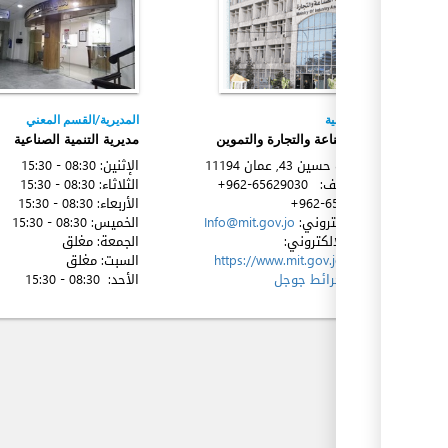
ex
l
الجهة المعنية
المديرية/القسم المعني
وزارة الصناعة والتجارة والتموين
مديرية التنمية الصناعية
l
ش. الملك حسين 34, عمان
11194
الإثنين:
08:30 - 15:30
l
رقم الهاتف:
+962-65629030
الثلاثاء:
08:30 - 15:30
+962-65629060
الأربعاء:
08:30 - 15:30
l
البريد الإكتروني:
Info@mit.gov.jo
الخميس:
08:30 - 15:30
الموقع الإلكتروني:
الجمعة:
مغلق
https://www.mit.gov.jo/Default
السبت:
مغلق
الموقع:
خرائط جوجل
الأحد:
08:30 - 15:30