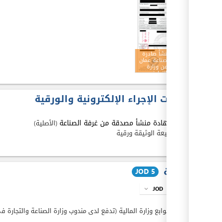
ex
شهادة منشأ صادرة
l
من غرفة صناعة عمان
ومصدقة من وزارة
الصناعة والتجارة
والتموين
مدخلات الإجراء الإلكترونية والورقية
1.
شهادة منشأ مصدقة من غرفة الصناعة
(الأصلية)
طبيعة الوثيقة ورقية
ex
الكلفة
JOD 5
JOD
info
expand_more
JOD
5
رسوم طوابع وزارة المالية (تدفع لدى مندوب وزارة الصناعة والتجارة ف