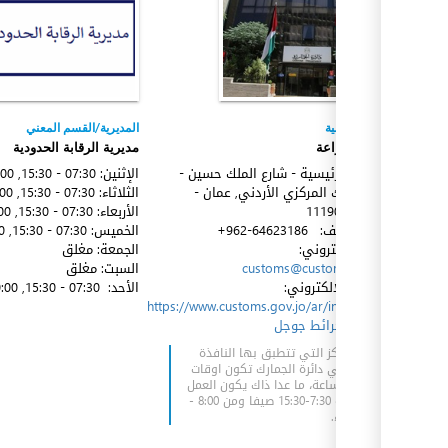
الجهة المعنية
المديرية/القسم المعني
وزارة الزراعة
مديرية الرقابة الحدودية
الدائرة الرئيسية - شارع الملك حسين -
الإثنين:
07:30 - 15:30
, 00:00 - 00:00
جانب البنك المركزي الأردني, عمان -
الثلاثاء:
07:30 - 15:30
, 00:00 - 00:00
العبدلي
11190
الأربعاء:
07:30 - 15:30
, 00:00 - 00:00
رقم الهاتف:
+962-64623186
الخميس:
07:30 - 15:30
, 00:00 - 00:00
البريد الإكتروني:
الجمعة:
مغلق
customs@customs.gov.jo
السبت:
مغلق
الموقع الإلكتروني:
الأحد:
07:30 - 15:30
, 00:00 - 00:00
https://www.customs.gov.jo/ar/index.aspx
الموقع:
خرائط جوجل
جميع المراكز التي تتطبق بها النافذة
الوطنية في دائرة الجمارك تكون اوقات
العمل 24 ساعة، ما عدا ذاك يكون العمل
من الساعة 7:30-15:30 صيفا ومن 8:00 -
4:00 شنتاء.