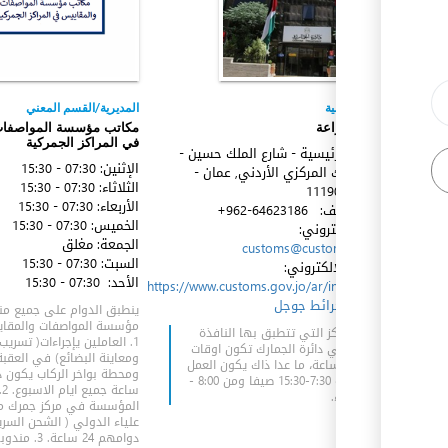
l
الجهة المعنية
المديرية/القسم المعني
وزارة الزراعة
مكاتب مؤسسة المواصفات
في المراكز الجمركية
ex
الدائرة الرئيسية - شارع الملك حسين -
الإثنين:
07:30 - 15:30
جانب البنك المركزي الأردني, عمان -
الثلاثاء:
07:30 - 15:30
العبدلي
11190
الأربعاء:
07:30 - 15:30
رقم الهاتف:
+962-64623186
الخميس:
07:30 - 15:30
البريد الإكتروني:
الجمعة:
مغلق
customs@customs.gov.jo
السبت:
07:30 - 15:30
الموقع الإلكتروني:
ex
الأحد:
07:30 - 15:30
https://www.customs.gov.jo/ar/index.aspx
الموقع:
خرائط جوجل
ينطبق الدوام على جميع م
مؤسسة المواصفات والمقايي
جميع المراكز التي تتطبق بها النافذة
1. العاملين يإجراءات( تسريب 
الوطنية في دائرة الجمارك تكون اوقات
ex
العمل 24 ساعة، ما عدا ذاك يكون العمل
من الساعة 7:30-15:30 صيفا ومن 8:00 -
سا
4:00 شنتاء.
المؤسسة في مركز جمرك مط
علياء الدولي ( الشحن السري
دوامهم 24 ساع