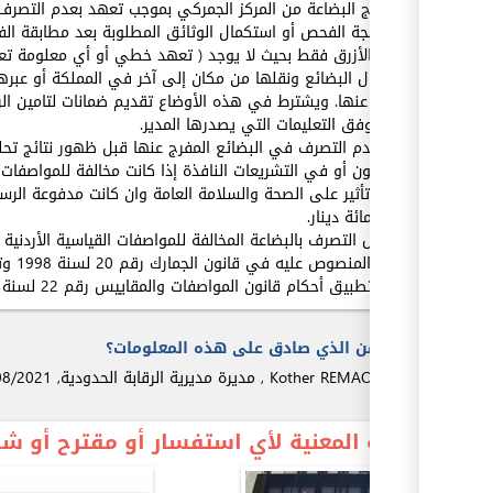
-يتم إخراج البضاعة من المركز الجمركي بموجب تعهد بعدم التصرف و
ظهور نتيجة الفحص أو استكمال الوثائق المطلوبة بعد مطابقة ال
للمسرب الأزرق فقط بحيث لا يوجد ( تعهد خطي أو أي معلومة تعطى
يجوز إدخال البضائع ونقلها من مكان إلى آخر في المملكة أو عبرها
والرسوم عنها. ويشترط في هذه الأوضاع تقديم ضمانات لتامين الر
مكفولة وفق التعليمات التي يصدرها المدير.
ويعني عدم التصرف في البضائع المفرج عنها قبل ظهور نتائج تحلي
هذا القانون أو في التشريعات النافذة إذا كانت مخالفة للمواصفات 
المخالفة تأثير على الصحة والسلامة العامة وان كانت مدفوعة الرس
عن خمسمائة دينار.
- في حال التصرف بالبضاعة المخالفة للمواصفات القياسية الأردنية أ
والتقييد المنصوص عليه في قانون الجمارك رقم 20 لسنة 1998 وتعديلاته أو في التشريعات النافذة .
كما يتم تطبيق أحكام قانون المواصفات والمقاييس رقم 22 لسنة 2000 وتعديلاته /المادة 34 أ - النقطة 14
من الذي صادق على هذه المعلومات؟
REMAOI
Kother
,
مديرة مديرية الرقابة الحدودية,
08/2021
الجهة المعنية لأي استفسار أو مقترح أو 