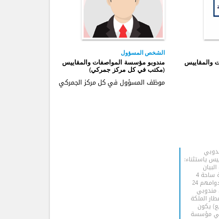
الشخص المسؤول
 والمقاييس
مندوبو مؤسسة المواصفات والمقاييس
(مكتب في كل مركز جمركي)
موظف المسؤول في كل مركز الجمركي
ندوبي
س ياستثناء:
البيان
ومعاينة البضائع) في العقبة ساحة 4
ومحطة بواخر الركاب يكون دوامهم 24
عة جميع ايام الاسبوع. 2. مندوبي
ار الملكة
ع) يكون
ة. 3. مندوبي مؤسسة