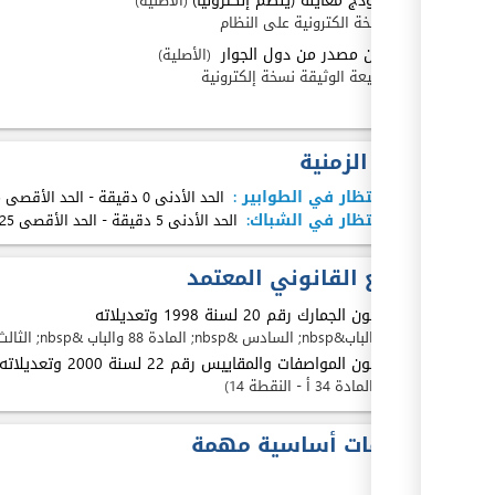
نموذج معاينة (ينظم إلكترونياً)
(الأصلية)
نسخة الكترونية على النظام
l
2.
بيان مصدر من دول الجوار
(الأصلية)
طبيعة الوثيقة نسخة إلكترونية
ex
المدة الزمنية
مدة الإنتظار في الطوابير :
الحد الأدنى 0 دقيقة
-
الحد الأقصى 5 دقيقة
مدة الإنتظار في الشباك:
الحد الأدنى 5 دقيقة
-
الحد الأقصى 25 دقيقة
المرجع القانوني المعتمد
1.
قانون الجمارك رقم 20 لسنة 1998 وتعديلاته
ex
الباب&nbsp; السادس &nbsp; المادة 88 والباب &nbsp; الثالث &nbsp; عشر &nbsp; المادة 199/ج
2.
قانون المواصفات والمقاييس رقم 22 لسنة 2000 وتعديلاته
المادة 34 أ - النقطة 14
معلومات أساسية مهمة