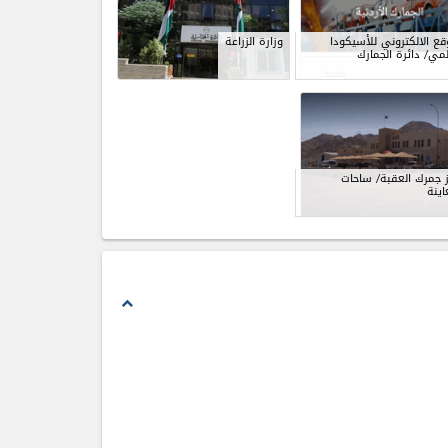
قع الالكتروني للأسيكودا
وزارة الزراعة
لمي/ دائرة الجمارك
 جمرك العقبة/ ساحات
اينة
expand_less