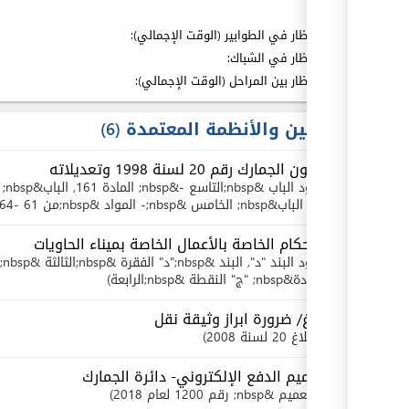
بما فيه
:
مدة الإنتظار في الطوابير (الوقت الإجمالي):
مدة الإنتظار في الشباك:
مدة الإنتظار بين المراحل (الوقت الإجمالي):
القوانين والأنظمة المعتمدة
6
قانون الجمارك رقم 20 لسنة 1998 وتعديلاته
بنود
الباب &nbsp;التاسع -&nbsp; المادة 161
72
, الباب&nbsp; الخامس &nbsp;- المواد &nbsp;من 61 -64
الأحكام الخاصة بالأعمال الخاصة بميناء الحاويات
بنود
البند "د"
, البند &nbsp;"د" الفقرة &nbsp;الثالثة &nbsp;في&nbsp; النقطة &nbsp;الثانية
المادة&nbsp; "ج" النقطة &nbsp;الرابعة
بلاغ/ ضرورة ابراز وثيقة نقل
بلاغ 20 لسنة 2008
تعميم الدفع الإلكتروني- دائرة الجمارك
تعميم &nbsp; رقم 1200 لعام 2018