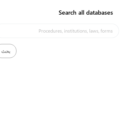
الدفع لشركة الشحن
2
Search all databases
flag