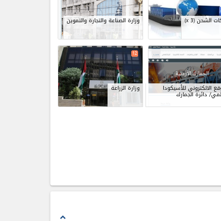
ات الشحن
(x 3)
وزارة الصناعة والتجارة والتموين
12
قع الالكتروني للأسيكودا
وزارة الزراعة
لمي/ دائرة الجمارك
expand_less