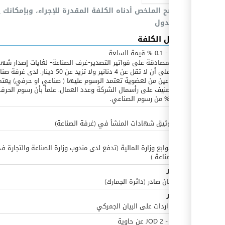
يوضح الملخص أدناه الكلفة المقدرة للإجراء، وبإمكانك
ا
بالجدول
ex
تفاصيل الكلفة
JOD
0
-
0.1
%
قيمة السلعة
رسوم المصادقة على فواتير التصدير-غرف الصناعة- لغايات إصدار شها
المنشأ على أن لا تقل عن 4 دنانير ولا تزيد عن 50 دينار. لدى غر
عمان نوعين من لعضوية تعتمد الرسوم عليها ( صناعي او حرفي) يعتم
هذا التصنيف على رأسمال الشركة وعدد العمال. علمأ بأن رسوم الحرف
هي 25% من رسوم الصناعي.
ex
JOD
4
رسوم توثيق شهادات المنشأ في (غرفة الصناعة)
l
JOD
5
رسوم طوابع وزارة المالية (تدفع لدى مندوب وزارة الصناعة والتجارة ف
l
غرف الصناعة )
l
JOD
30
رسوم بيان صادر (دائرة الجمارك)
l
JOD
10
l
طوابع واردات على البيان الجمركي
JOD
0
-
2
JOD
عن
حاوية