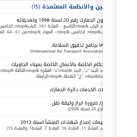
القوانين والأنظمة المعتمدة
15
قانون الجمارك رقم 20 لسنة 1998 وتعديلاته
بنود
الباب &nbsp;التاسع - المادة 161
, الباب&nbsp; الخامس &nbsp;- المادة&nbsp; 69-72
الباب&nbsp; الخامس &nbsp;- المواد &nbsp;من 61 -64
, المادة 
IATA برنامج تدقيق السلامة
International Air Transport Association
الأحكام الخاصة بالأعمال الخاصة بميناء الحاويات
بنود
البند "د"
, البند &nbsp;"د" الفقرة &nbsp;الثالثة &nbsp;في&nbsp; النقطة &nbsp;الثانية
المادة&nbsp; "ج" النقطة &nbsp;الرابعة
بدلات الخدمات دائرة الجمارك
بلاغ/ ضرورة ابراز وثيقة نقل
بلاغ 20 لسنة 2008
تعليمات إصدار شهادات المنشأ لسنة 2013
بنود
المادة 11
, المادة 16
, المادة 7
, المادة7 والمادة 15