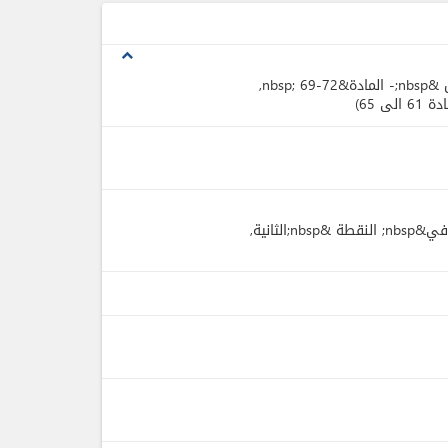
expand_less
,
61 الى 65
,