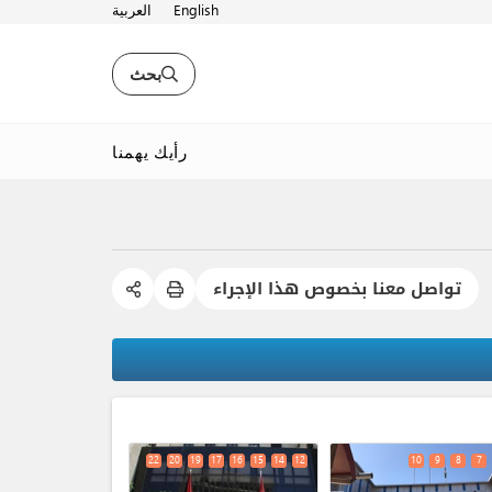
English
العربية
بحث
رأيك يهمنا
تواصل معنا بخصوص هذا الإجراء
expand_less
22
20
19
17
16
15
14
12
10
9
8
7