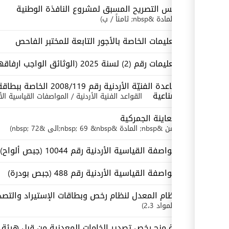
أسس التصريح المسبق لمشروع النافذة الوطنية
المادة &nbsp; ثامناً / ب
التعليمات الخاصة بالأجور التابعة للمختبر الفاحص
التعليمات رقم (2) لسنة 2025 (الوثائق الواجب ارفاقها بالبيانات الجمركية)
القاعدة الفنيّة الأردنية رق
الصناعية
القواعد الفنية الأردنية / المواصفات القياسية الأ
المعاينة الجمركية
من &nbsp; المادة &nbsp; 69 &nbsp;الى &nbsp; 72
المواصفة القياسية الأردنية رقم 10044 (جبص ألواح)
المواصفة القياسية الأردنية رقم 488 (جبص بودرة)
النظام المعدل لنظام رخص وبطاقات الإستيراد والتصدير رقم 115 ل
المواد 2،3
الية منح رخص تصدير الخامات المعدنية من قبل هيئة 