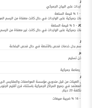
JOD
10
طوابع واردات على البيان الجمركي
JOD
0
-
1
%
قيمة السلعة
بدل خدمات جمركية على الواردات في حال كانت معفاة من الرسم الم
JOD
0
أو
-
5
%
قيمة السلعة
بدل خدمات جمركية على الواردات في حال كانت غير معفاة من الرسم
الموحد
JOD
10
X-Ray رسم بدل خدمات فحص بالأشعة في حال فحص البضاعة
JOD
0.2
طوابع اذن تسليم
JOD
4
على كل رصاصة جمركية
JOD
10
أجور نقل العينات من قبل مندوبي مؤسسة المواصفات والمقايس الى
المختبر المعتمد في جميع المراكز الجمركية باستثناء فرع أقليم الجنوب
تكون التكلفة 20 دينار.
JOD
0
-
16
%
ضريبة مبيعات