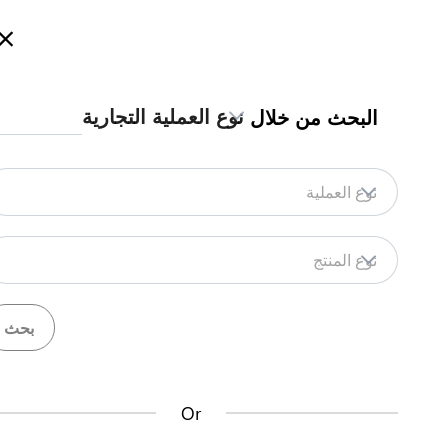
أهلاً بكم في SSTIH، للمزيد من المعلومات
نوع العملية التجارية
البحث من خلال
الإجراءات
بنك معلومات تيسير التجارة
الجما
المتطلبات والإجراءات
نوع العملية
نوع المنتج
الحصول على بوليصة تأمين
الحصول على بوليصة شحن
التعاقد مع شركة تخليص
التعاقد مع شركة التخليص هو أن يتم تفويضهم ل
Or
صحه التوقيع من بنك معتمد، يكون عملهم بالتخليص ا