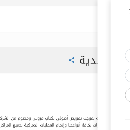
رك الأردنية
 التعاقدية
share
إجراء جميع الإجراءات بموجب تفويض أصولي بكتاب مروس ومختوم من الشر
لجمركي للصادرات بكافة أنواعها وإتمام العمليات الجمركية بجميع المراكز و