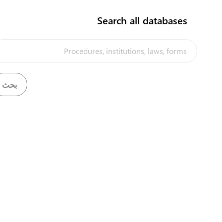
من الإجراءات وتسليم التاجر بيان جمركي منتهي.
Search all databases
الحصول على وثيقة نقل
تم تنفيذ هذه البوابة
ضمن إطار
مشروع "تحسين