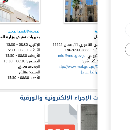
الجهة المعنية
المديرية/القسم المعني
وزارة العمل
مديريات تفتيش وزارة الع
شارع عيسى الناعوري 11, عمان
11121
الإثنين:
08:30 - 15:30
رقم الهاتف:
+96265802666
الثلاثاء:
08:30 - 15:30
البريد الإكتروني:
info@mol.gov.jo
الأربعاء:
08:30 - 15:30
ex
الموقع الإلكتروني:
الخميس:
08:30 - 15:30
http://www.mol.gov.jo/Default/Ar
الجمعة:
مغلق
الموقع:
خرائط جوجل
السبت:
مغلق
الأحد:
08:30 - 15:30
مخرجات الإجراء الإلكترونية والورقية