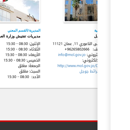
الجهة المعنية
المديرية/القسم المعني
وزارة العمل
مديريات تفتيش وزارة الع
شارع عيسى الناعوري 11, عمان
11121
الإثنين:
08:30 - 15:30
رقم الهاتف:
+96265802666
الثلاثاء:
08:30 - 15:30
البريد الإكتروني:
info@mol.gov.jo
الأربعاء:
08:30 - 15:30
الموقع الإلكتروني:
الخميس:
08:30 - 15:30
http://www.mol.gov.jo/Default/Ar
الجمعة:
مغلق
الموقع:
خرائط جوجل
السبت:
مغلق
الأحد:
08:30 - 15:30