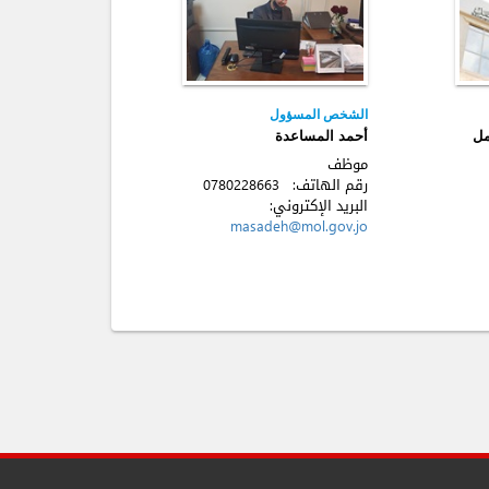
الشخص المسؤول
مل
أحمد المساعدة
موظف
رقم الهاتف:
0780228663
البريد الإكتروني:
masadeh@mol.gov.jo